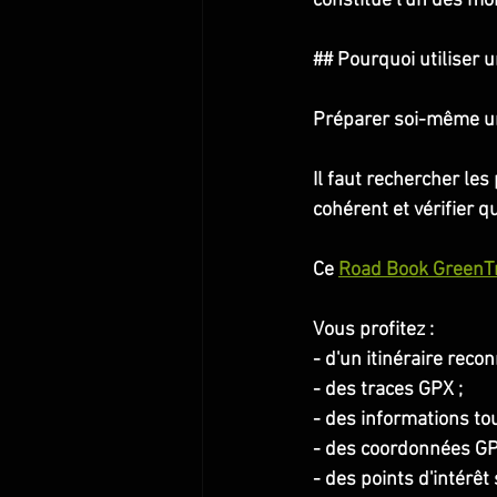
constitue l'un des mo
## Pourquoi utiliser 
Préparer soi-même u
Il faut rechercher les 
cohérent et vérifier q
Ce 
Road Book GreenT
Vous profitez :
- d'un itinéraire recon
- des traces GPX ;
- des informations tou
- des coordonnées GP
- des points d'intérêt