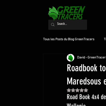
Tous les Posts du Blog GreenTracers
T
David - GreenTracer
Préparation
Roadbook to
Maredsous 
Noté NaN étoiles sur 
Road Book 4x4 de 