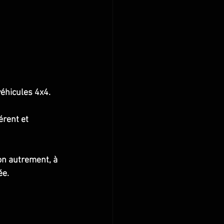
éhicules 4x4.
érent et 
on autrement, à 
ée.