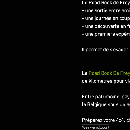
Le Road Book de Freyr
- une sortie entre ami
- une journée en coupl
- une découverte en fa
- une première expér
Il permet de s'évader
Le 
Road Book De Fre
de kilomètres pour vi
Entre patrimoine, pays
la Belgique sous un a
Préparez votre 4x4, c
Week-end
Court