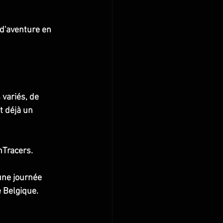
 d'aventure en 
variés, de 
t déjà un 
nTracers.
une journée 
e Belgique.