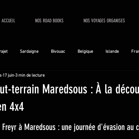
ACCUEIL
NOS ROAD BOOKS
NOS VOYAGES ORGANISES
rajet
Sardaigne
Bivouac
Belgique
Islande
Fra
s
17 juin
3 min de lecture
ut-terrain Maredsous : À la déco
en 4x4
5.
Freyr à Maredsous : une journée d'évasion au c