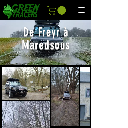
De Freyr à
Maredsous