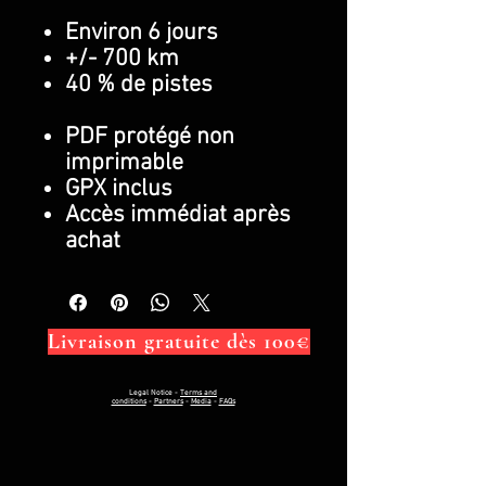
Environ 6 jours
+/- 700 km
40 % de pistes
PDF protégé non
imprimable
GPX inclus
Accès immédiat après
achat
Livraison gratuite dès 100€
Legal Notice
-
Terms and
conditions
-
Partners
-
Media
-
FAQs