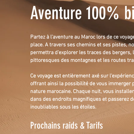
Aventure 100% b
Partez à l'aventure au Maroc lors de ce voyag
place. A travers ses chemins et ses pistes, no
permettra d'explorer les traces des bergers, 
pittoresques des montagnes et les routes tra
Ce voyage est entièrement axé sur l'expérien
offrant ainsi la possibilité de vous immerger
nature marocaine. Chaque nuit, vous install
dans des endroits magnifiques et passerez d
inoubliables sous les étoiles.
Prochain
s r
aids
& Tarifs