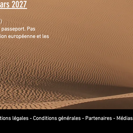
Mars 2027
5)
n passepo
rt. Pas
nion européenne et les
ions légales
-
Conditions générales
-
Partenaires
-
Médias