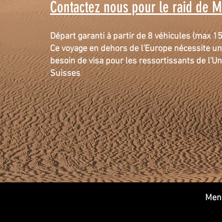
Contactez nous pour le raid de 
Départ garanti à partir de 8 véhicules (max 1
Ce voyage en dehors de l'Europe
nécessite u
besoin de visa pour les ressortissants de l'U
Suisses
Ment