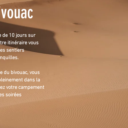
ivouac
e de 10 jours sur
tre itinéraire vous
les sent
iers
nquilles.
ce du bivouac
,
vous
 pleinement dans la
erez votre campement
es soirées